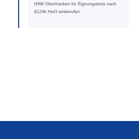
HWK Oberfranken für Eignungstests nach
§124b HwO einberufen.